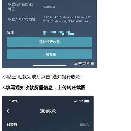
小贴士
:
汇款完成后点击
“
通知银行收款
”
3.
填写通知收款所需信息，上传转账截图