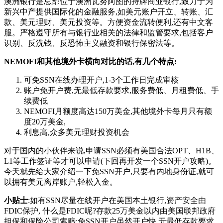
澳洲银行是总部位于澳洲瓦努阿图的持牌商业银行,致力于为
新兴中产提供国际化的金融服务,如美元账户开立、转账、汇
款、美元理财、美元投资等。方便资金流转便利,还有中文客
服。严格遵守所有与银行业相关的法律和监管要求,包括客户
识别、反洗钱、反恐怖主义融资和银行保密法等。
NEMOFI和其他境外卡横向对比的话,有几个特点:
可免SSN在线办理开户,1-3个工作日完成审核
账户免开户费,无最低存款要求,服务费低、月租费低、手
续费低
NEMOFI月额度高达150万美金,其他境外卡每月只有额
度20万美金,
利息高,众多美元理财投资机会
对于国内的小伙伴来说,申请SSN必须有美国合法OPT、H1B、
L1等工作签证等才可以申请(下回再开发一个SSN开户攻略)。
今天就先给大家介绍一下免SSN开户,只要有内地身份证,就可
以拥有美元离岸账户,轻松入金。
小贴士
:如有SSN尽量在线开户在美国本土银行,资产安全由
FDIC保护, 什么是FDIC呢?存款25万美金以内由美国联邦政府
担保和保险公司索赔;免SSN开户虽然开户快,无最低存款要求,