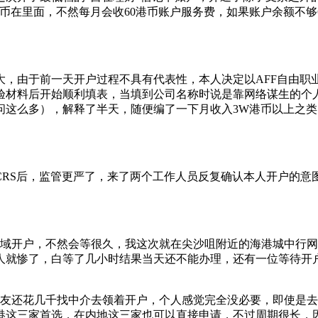
币在里面，不然每月会收60港币账户服务费，如果账户余额不够
大，由于前一天开户过程不具有代表性，本人决定以AFF自由职
验材料后开始顺利填表，当填到公司名称时说是靠网络谋生的个
问这么多），解释了半天，随便编了一下月收入3W港币以上之
CRS后，监管更严了，来了两个工作人员反复确认本人开户的意
区域开户，不然会等很久，我这次就在尖沙咀附近的海港城中行网
人就惨了，白等了几小时结果当天还不能办理，还有一位等待开
坛友还花几千找中介去领着开户，个人感觉完全没必要，即使是
港这三家首选，在内地这三家也可以直接申请，不过周期很长，