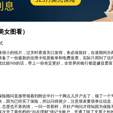
美女图看）
式
张很小的纸片，过关时香港关口发得，务必保留好，在港期间办
准备了一份最新的信用卡纸质账单和电费发票，实际只用到了信
数比较NB的话，带上一份肯定更好，全世界的银行都是嫌贫爱富
保险顾问直接带领着到附近中行一个网点儿开户去了，领了一个号
表，因为已经买了保险，所以问得很少，注意填表要填单位信息
，态度也不算热情，一问一答那样，开好户询问才得知因为保险
这次开了最低档的“自在理财”借记卡账户，开通了除了支票之外