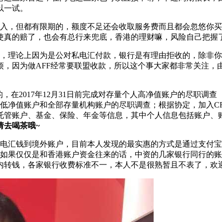
以一试。
存入，但都有限期的，额度不足还会收取服务费而且都会忽悠你
使真的赔了，也会有总行来兜底，香港的理财嘛，风险自己把握
行，理论上因为是公对私电汇付款，银行是有理由拒收的，除非
烦，因为做AFF经常要联盟收款，所以这个事大家都非常关注，
S的，在2017年12月31日前完成对存量个人高净值账户的尽职调查
存量个人低净值账户和全部存量机构账户的尽职调查；根据协定，加
托管账户、基金、保险、年金等信息，其中个人信息包括账户、
请去喝茶哦~
电汇钱到境外账户，目前本人发现的最实惠的方式是通过支付宝
~如果仅仅是和香港账户资金往来的话，中资的几家银行同行的
内转钱，各家银行收费标准不一，本人不是很熟暂且不表了，欢