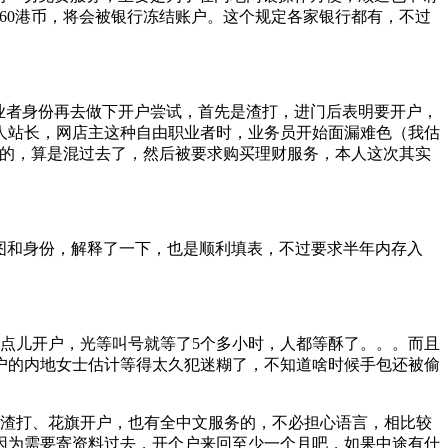
60港币，将会被银行冻结账户。这个规定各家银行都有，不过
业者身份再去做下开户尝试，首先是渣打，进门后表明要开户，
人站长，网店主这种自由职业者时，业务员开始面漏难色（我估
类的，算是混过去了，然后被要求购买理财服务，本人这次其实
图和身份，解释了一下，也是顺利填表，不过要求半年内存入
点儿开户，光等叫号就等了5个多小时，人都等酥了。。。而且
户的内地女士估计等得太久犯迷糊了，不知道啥时候手包还被偷
去渣打、花旗开户，也有全中文服务的，不必担心语言，相比较
因为需要寄资料过去，开个户来回至少一个月吧，如果中途有什