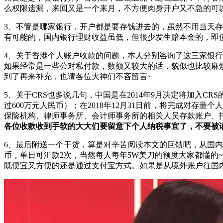
么权限遗漏，来回又是一个来月，不方便肉身开户又不急的可
3、不管是哪家银行，开户都是要存钱进去的，虽然不用当天
有可能的，国内银行理财收益虽低，但很少发生赔本金的，即
4、关于香港个人账户收款的问题，本人分别咨询了这三家银
如果经常是一些公对私付款，数额又较大的话，貌似也比较麻
到了再来补充，也请各位大神们不吝留言~
5、关于CRS也多说几句，中国是在2014年9月决定将加入CR
过600万元人民币）；在2018年12月31日前，将完成对
保险机构、律师事务所、会计师事务所的相关人员存款账户、
各位收款收到手软的大大们要留意下个人纳税事宜了，不要被
6、最后附送一个干货，算是对辛苦阅读本文的回馈吧，从国内
币，单日可汇款2次，当然每人每年5W美刀的额度大家都懂的
既便宜又方便的还是通过支付宝方式。如果是从境外账户往国