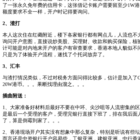
了一张永久免年费的信用卡，这张借记卡账户需要留至少1W港
额度要求不全一样，开户时记得要询问。
2、渣打
本人这次住在红磡附近，楼下各家银行都有网点儿，人流也不
询问开户意图，直接说炒美股、买理财、收款和购买保险，核
计可能是对内地来开户的客户有审查要求，香港本地人貌似不
只是为了体验开户流程，遂找了个托词放弃了。
3、汇丰
与渣打情况类似，不过对税务方面问得比较多，估计是加入了
20W港币。。。果断找理由溜之。。。
插曲附送：
1、大家准备好材料后最好不要在中环、尖沙咀等人流密集的
是最后一个受理的客户，受理完银行直接下班了，排在我后面
了，算是倒霉到家了。。。
2、香港现场开户其实没有想象中那么复杂，特别是听说有些
而言还是中资银行开户容易些，工银亚洲，建银亚洲，中行香