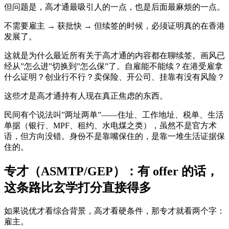
但问题是，高才通最吸引人的一点，也是后面最麻烦的一点。
不需要雇主 → 获批快 → 但续签的时候，必须证明真的在香港
发展了。
这就是为什么最近所有关于高才通的内容都在聊续签。画风已
经从”怎么进”切换到”怎么保”了。自雇能不能续？在港受雇拿
什么证明？创业行不行？卖保险、开公司、挂靠有没有风险？
这些才是高才通持有人现在真正焦虑的东西。
民间有个说法叫”两址两单”——住址、工作地址、税单、生活
单据（银行、MPF、租约、水电煤之类），虽然不是官方术
语，但方向没错。身份不是靠嘴保住的，是靠一堆生活证据保
住的。
专才（ASMTP/GEP）：有 offer 的话，
这条路比玄学打分直接得多
如果说优才看综合背景，高才看硬条件，那专才就看两个字：
雇主。