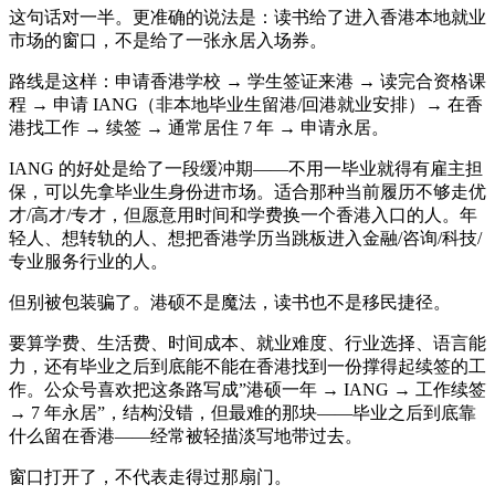
这句话对一半。更准确的说法是：读书给了进入香港本地就业
市场的窗口，不是给了一张永居入场券。
路线是这样：申请香港学校 → 学生签证来港 → 读完合资格课
程 → 申请 IANG（非本地毕业生留港/回港就业安排）→ 在香
港找工作 → 续签 → 通常居住 7 年 → 申请永居。
IANG 的好处是给了一段缓冲期——不用一毕业就得有雇主担
保，可以先拿毕业生身份进市场。适合那种当前履历不够走优
才/高才/专才，但愿意用时间和学费换一个香港入口的人。年
轻人、想转轨的人、想把香港学历当跳板进入金融/咨询/科技/
专业服务行业的人。
但别被包装骗了。港硕不是魔法，读书也不是移民捷径。
要算学费、生活费、时间成本、就业难度、行业选择、语言能
力，还有毕业之后到底能不能在香港找到一份撑得起续签的工
作。公众号喜欢把这条路写成”港硕一年 → IANG → 工作续签
→ 7 年永居”，结构没错，但最难的那块——毕业之后到底靠
什么留在香港——经常被轻描淡写地带过去。
窗口打开了，不代表走得过那扇门。