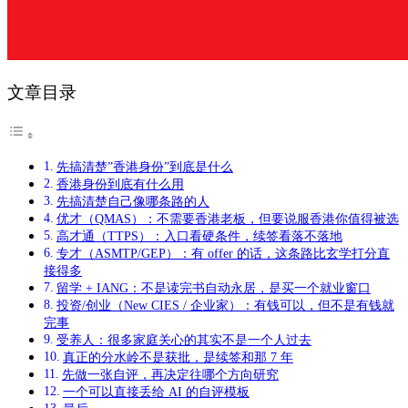
文章目录
先搞清楚”香港身份”到底是什么
香港身份到底有什么用
先搞清楚自己像哪条路的人
优才（QMAS）：不需要香港老板，但要说服香港你值得被选
高才通（TTPS）：入口看硬条件，续签看落不落地
专才（ASMTP/GEP）：有 offer 的话，这条路比玄学打分直
接得多
留学 + IANG：不是读完书自动永居，是买一个就业窗口
投资/创业（New CIES / 企业家）：有钱可以，但不是有钱就
完事
受养人：很多家庭关心的其实不是一个人过去
真正的分水岭不是获批，是续签和那 7 年
先做一张自评，再决定往哪个方向研究
一个可以直接丢给 AI 的自评模板