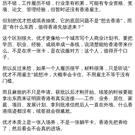
历不错，工作履历不错，行业里有积累，可能有专业资格、奖
项、论文、管理经验，但暂时还没有香港雇主。
但别把优才想成填表抽奖。它的底层问题不是”想去香港”，而
是”有什么东西，值得香港先放进来？”
这个区别很大。优才更像给一个城市写个人商业计划书。要把
学历、职业、经验、成就串成一条线，说清楚能给香港带来什
么。不是在求一张卡，是在说服对方：这个人，值得开个口
子。
所以反过来想，如果一个人履历很平，材料很薄，只是听说”
优才不用雇主”就想冲，大概率会卡住。不用雇主不等于没有
门槛。
而且麻烦的不只是申请。获批以后才刚开始。续签的时候要能
拿出东西来证明跟香港有真实连接——工作、业务、居住、家
庭、项目、发展计划。拿到批准信然后人一直在外地、什么香
港痕迹都没有，续签就会很尴尬。
优才本质上是一张入场券，不是一张躺平卡。香港先把券给
了，然后看会不会真的进场。