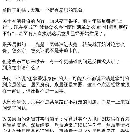
前阵子刷帖，发现一个挺有意思的现象。
关于香港身份的内容，画风变了很多。前两年满屏都是“上
岸”，现在变成了“续签怎么办”“两址两单怎么凑”“挂靠到底行
不行”，甚至有人直接说这玩意儿已经开始烂尾了。
跟买房似的——先是一窝蜂冲进去抢，转头就开始讨论怎么
保、怎么守、怎么证明不是来薅卡的。
但这些东西吵来吵去，有一个更基础的问题反而没人讲了——
到底在申请什么？
去问十个说”想拿香港身份”的人，可能八个都说不清楚拿到的
到底是签证、居民身份、永居还是护照。这四个东西经常被混
在一起讲，但压根不是一回事。
大部分争议，其实不是某条路好不好走的问题。而是一上来就
问错了问题。
政策层面的逻辑其实很简单：先通过某个入境计划获得在香港
逗留的资格。然后续签。然后通常连续居住 7 年。然后申请核
实永久性居民身份证资格。再往后才是永久居民身份证、香港