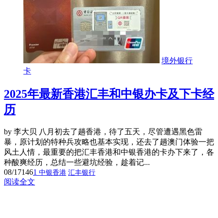
境外银行
卡
2025年最新香港汇丰和中银办卡及下卡经
历
by 李大贝 八月初去了趟香港，待了五天，尽管遭遇黑色雷
暴，原计划的特种兵攻略也基本实现，还去了趟澳门体验一把
风土人情，最重要的把汇丰香港和中银香港的卡办下来了，各
种酸爽经历，总结一些避坑经验，趁着记...
08/17
146
1
中银香港
汇丰银行
阅读全文